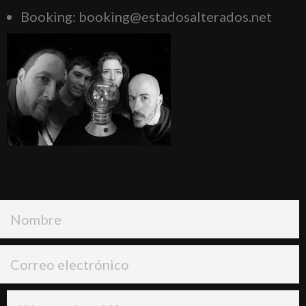
Booking: booking@estadosalterados.net
NOMBRE
CORREO
ELECTRÓNICO
NÚMERO