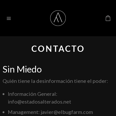
Ir
directamente
Bo
al
d
Navegación
contenido
c
CONTACTO
Sin Miedo
Quién tiene la desinformación tiene el poder:
Información General:
info@estadosalterados.net
Management: javier@elbugfarm.com