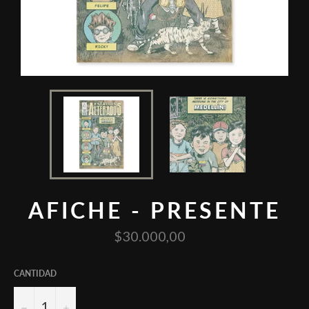
AFICHE - PRESENTE
Precio
$30.000,00
habitual
CANTIDAD
−
+